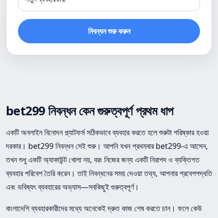
নিবন্ধন শুরু করুন
bet299 নিবন্ধন কেন গুরুত্বপূর্ণ প্রথম ধাপ
একটি অনলাইন বিনোদন প্ল্যাটফর্ম সঠিকভাবে ব্যবহার করতে হলে শুরুটা পরিষ্কার হওয়া
দরকার। bet299 নিবন্ধন সেই শুরু। আপনি যখন প্রথমবার bet299-এ আসেন,
তখন শুধু একটি অ্যাকাউন্ট খোলা নয়, বরং নিজের জন্য একটি নিরাপদ ও ব্যক্তিগত
ব্যবহার পরিবেশ তৈরি করেন। তাই নিবন্ধনের সময় দেওয়া তথ্য, আপনার প্রবেশপদ্ধতি
এবং ভবিষ্যৎ ব্যবহারের অভ্যাস—সবকিছুই গুরুত্বপূর্ণ।
বাংলাদেশি ব্যবহারকারীদের মধ্যে অনেকেই দ্রুত কাজ শেষ করতে চান। ফলে কেউ