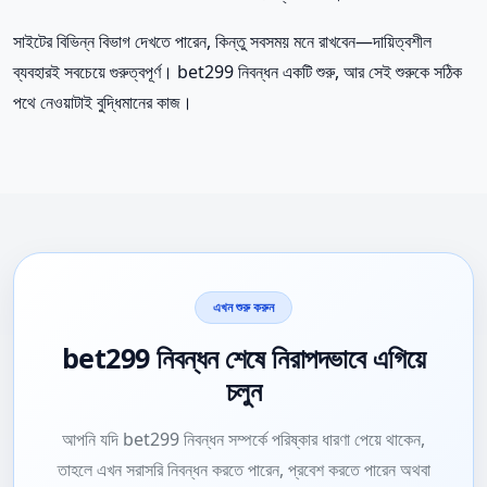
সাইটের বিভিন্ন বিভাগ দেখতে পারেন, কিন্তু সবসময় মনে রাখবেন—দায়িত্বশীল
ব্যবহারই সবচেয়ে গুরুত্বপূর্ণ। bet299 নিবন্ধন একটি শুরু, আর সেই শুরুকে সঠিক
পথে নেওয়াটাই বুদ্ধিমানের কাজ।
এখন শুরু করুন
bet299 নিবন্ধন শেষে নিরাপদভাবে এগিয়ে
চলুন
আপনি যদি bet299 নিবন্ধন সম্পর্কে পরিষ্কার ধারণা পেয়ে থাকেন,
তাহলে এখন সরাসরি নিবন্ধন করতে পারেন, প্রবেশ করতে পারেন অথবা