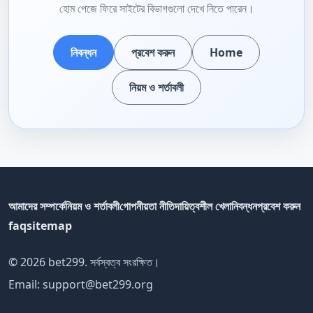
হোম পেজে ফিরে সাইটের বিভাগগুলো দেখে নিতে পারেন।
নিবন্ধন
প্রবেশ করুন
Home
নিয়ম ও শর্তাবলী
আমাদের সম্পর্কে
নিয়ম ও শর্তাবলী
গোপনীয়তা নীতি
দায়িত্বশীল খেলা
নিবন্ধন
প্রবেশ করুন
faq
sitemap
© 2026 bet299. সর্বস্বত্ব সংরক্ষিত।
Email:
support@bet299.org