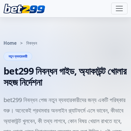
Home
>
নিবন্ধন
নতুন ব্যবহারকারী
bet299 নিবন্ধন গাইড, অ্যাকাউন্ট খোলার
সহজ নির্দেশনা
bet299 নিবন্ধন পেজ নতুন ব্যবহারকারীদের জন্য একটি পরিষ্কার
শুরু। অনেকেই প্রথমবার অনলাইন প্ল্যাটফর্মে এসে ভাবেন, কীভাবে
অ্যাকাউন্ট খুলবেন, কী তথ্য লাগবে, কোন বিষয় খেয়াল রাখতে হবে,