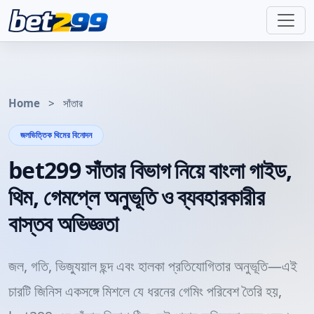
Home
>
সাঁতার
জলভিত্তিক থিমের বিনোদন
bet299 সাঁতার বিভাগ নিয়ে বাংলা গাইড,
থিম, গেমপ্লে অনুভূতি ও ব্যবহারকারীর
বাস্তব অভিজ্ঞতা
জল, গতি, ভিজ্যুয়াল ছন্দ এবং হালকা প্রতিযোগিতার অনুভূতি—এই
চারটি জিনিস একসঙ্গে মিশলে যে ধরনের গেমিং পরিবেশ তৈরি হয়,