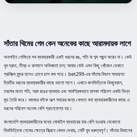
সাঁতার থিমের গেম কেন অনেকের কাছে আরামদায়ক লাগে
অনলাইন গেমিংয়ে সব ব্যবহারকারী একই ধরনের রঙ, গতি বা শব্দ পছন্দ করেন না। কেউ
খুব দ্রুত, তীব্র ও ঝলমলে অভিজ্ঞতা চান; আবার কেউ এমন কিছু খোঁজেন যেখানে
গ্রাফিক্স সুন্দর হলেও চোখে চাপ কম পড়ে। bet299-এর সাঁতার বিভাগ সাধারণত
দ্বিতীয় ধরনের ব্যবহারকারীর কাছে ভালো লাগে। এখানে জলভিত্তিক ভিজ্যুয়াল,
তরঙ্গের মতো গতি, নরম রঙের ব্যবহার এবং সামগ্রিকভাবে হালকা পরিবেশ একটা ভিন্ন
মুড তৈরি করে। কাজের ফাঁকে অল্প সময়ের জন্য খেলতে বসা ব্যবহারকারীদের কাছে এ
ধরনের পরিবেশ অনেক বেশি গ্রহণযোগ্য হয়।
বাংলাদেশি ব্যবহারকারীদের মধ্যে মোবাইল ব্যবহারের হার বেশি হওয়ায় যেকোনো
থিমভিত্তিক গেমের ক্ষেত্রে স্ক্রিনে কেমন দেখায়, সেটি খুব গুরুত্বপূর্ণ। সাঁতার বিভাগের