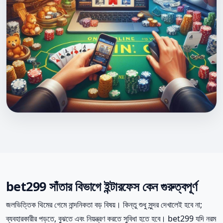
bet299 সাঁতার বিভাগে ইন্টারফেস কেন গুরুত্বপূর্ণ
জলভিত্তিক থিমের গেমে নান্দনিকতা বড় বিষয়। কিন্তু শুধু সুন্দর দেখালেই হবে না;
ব্যবহারকারীর পড়তে, বুঝতে এবং নিয়ন্ত্রণ করতে সুবিধা হতে হবে। bet299 যদি নরম