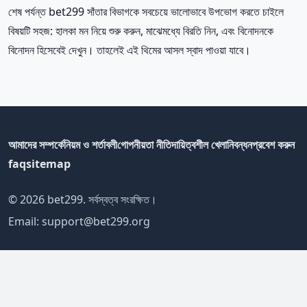
শেষ পর্যন্ত bet299 সাঁতার বিভাগকে সবচেয়ে ভালোভাবে উপভোগ করতে চাইলে
বিষয়টি সহজ: হালকা মন নিয়ে শুরু করুন, মাঝেমধ্যে বিরতি নিন, এবং বিনোদনকে
বিনোদন হিসেবেই দেখুন। তাহলেই এই থিমের আসল স্বাদ পাওয়া যাবে।
আমাদের সম্পর্কে
নিয়ম ও শর্তাবলী
গোপনীয়তা নীতি
দায়িত্বশীল খেলা
নিবন্ধন
প্রবেশ করুন
faq
sitemap
© 2026 bet299. সর্বস্বত্ব সংরক্ষিত।
Email:
support@bet299.org