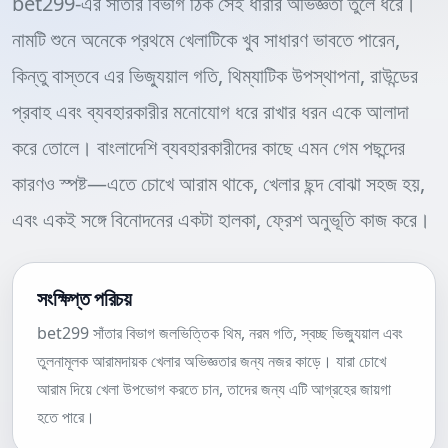
bet299-এর সাঁতার বিভাগ ঠিক সেই ধারার অভিজ্ঞতা তুলে ধরে।
নামটি শুনে অনেকে প্রথমে খেলাটিকে খুব সাধারণ ভাবতে পারেন,
কিন্তু বাস্তবে এর ভিজ্যুয়াল গতি, থিম্যাটিক উপস্থাপনা, রাউন্ডের
প্রবাহ এবং ব্যবহারকারীর মনোযোগ ধরে রাখার ধরন একে আলাদা
করে তোলে। বাংলাদেশি ব্যবহারকারীদের কাছে এমন গেম পছন্দের
কারণও স্পষ্ট—এতে চোখে আরাম থাকে, খেলার ছন্দ বোঝা সহজ হয়,
এবং একই সঙ্গে বিনোদনের একটা হালকা, ফ্রেশ অনুভূতি কাজ করে।
সংক্ষিপ্ত পরিচয়
bet299 সাঁতার বিভাগ জলভিত্তিক থিম, নরম গতি, স্বচ্ছ ভিজ্যুয়াল এবং
তুলনামূলক আরামদায়ক খেলার অভিজ্ঞতার জন্য নজর কাড়ে। যারা চোখে
আরাম দিয়ে খেলা উপভোগ করতে চান, তাদের জন্য এটি আগ্রহের জায়গা
হতে পারে।