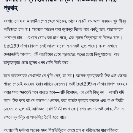
প্রবাহ
বাংলাদেশে যারা অনলাইন গেম খেলে থাকেন, তাদের একটা বড় অংশ সবসময় খুব তীব্র
অভিজ্ঞতা চান না। অনেকে আছেন যারা ক্লান্ত দিনের পরে একটু নরম, আরামদায়ক
গেমপ্লে চান—যেখানে চোখে কম চাপ পড়ে, এবং দ্রুত সিদ্ধান্ত না নিলেও চলে।
bet299 সাঁতার বিভাগ সেই জায়গায় বেশ মানানসই হতে পারে। কারণ এখানে
মেজাজটাই আলাদা: এটি লড়াইয়ের চেয়ে প্রবাহের, শব্দের চেয়ে ভিজ্যুয়ালের, আর
তাড়াহুড়োর চেয়ে ছন্দের ওপর বেশি নির্ভর করে।
তবে আরামদায়ক দেখালেই যে ঝুঁকি নেই, তা নয়। অনেক ব্যবহারকারী ঠিক এই ধরনের
শান্ত গেমেই সময়ের হিসাব হারিয়ে ফেলেন। তাই bet299-এ সাঁতার বিভাগ ব্যবহার
করার সময় শুরুতেই মনে রাখতে হবে—এটি বিনোদন, এর বেশি কিছু নয়। আপনি যদি
আগে ঠিক করে রাখেন কতক্ষণ খেলবেন, কত বাজেট ব্যবহার করবেন এবং কখন বিরতি
নেবেন, তাহলে এই অভিজ্ঞতা বেশি নিয়ন্ত্রিত থাকে। গেম যত শান্তই হোক, সীমা না
রাখলে ক্লান্তি বা অস্বস্তি তৈরি হতে পারে।
বাংলাদেশি দর্শকরা অনেক সময় থিমভিত্তিক গেমে গল্প বা পরিবেশের ধারাবাহিকতা