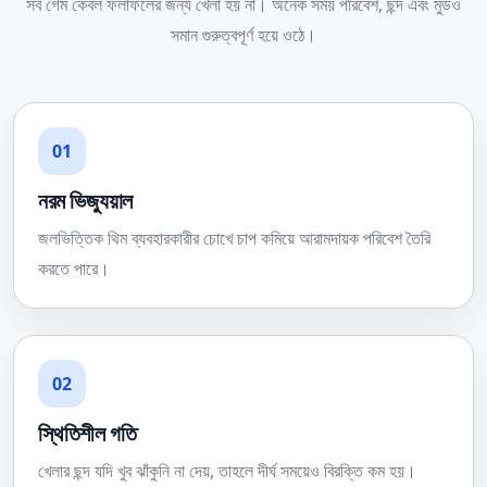
সব গেম কেবল ফলাফলের জন্য খেলা হয় না। অনেক সময় পরিবেশ, ছন্দ এবং মুডও
সমান গুরুত্বপূর্ণ হয়ে ওঠে।
01
নরম ভিজ্যুয়াল
জলভিত্তিক থিম ব্যবহারকারীর চোখে চাপ কমিয়ে আরামদায়ক পরিবেশ তৈরি
করতে পারে।
02
স্থিতিশীল গতি
খেলার ছন্দ যদি খুব ঝাঁকুনি না দেয়, তাহলে দীর্ঘ সময়েও বিরক্তি কম হয়।