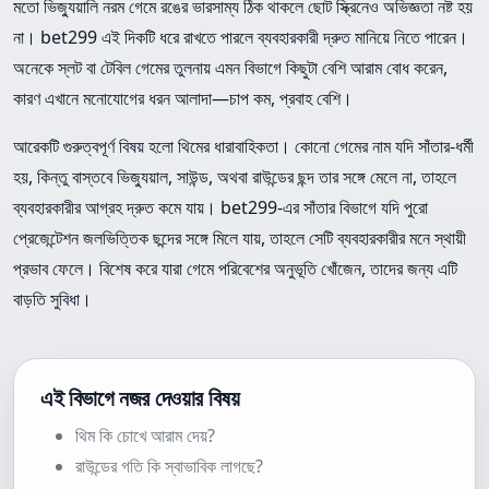
মতো ভিজ্যুয়ালি নরম গেমে রঙের ভারসাম্য ঠিক থাকলে ছোট স্ক্রিনেও অভিজ্ঞতা নষ্ট হয়
না। bet299 এই দিকটি ধরে রাখতে পারলে ব্যবহারকারী দ্রুত মানিয়ে নিতে পারেন।
অনেকে স্লট বা টেবিল গেমের তুলনায় এমন বিভাগে কিছুটা বেশি আরাম বোধ করেন,
কারণ এখানে মনোযোগের ধরন আলাদা—চাপ কম, প্রবাহ বেশি।
আরেকটি গুরুত্বপূর্ণ বিষয় হলো থিমের ধারাবাহিকতা। কোনো গেমের নাম যদি সাঁতার-ধর্মী
হয়, কিন্তু বাস্তবে ভিজ্যুয়াল, সাউন্ড, অথবা রাউন্ডের ছন্দ তার সঙ্গে মেলে না, তাহলে
ব্যবহারকারীর আগ্রহ দ্রুত কমে যায়। bet299-এর সাঁতার বিভাগে যদি পুরো
প্রেজেন্টেশন জলভিত্তিক ছন্দের সঙ্গে মিলে যায়, তাহলে সেটি ব্যবহারকারীর মনে স্থায়ী
প্রভাব ফেলে। বিশেষ করে যারা গেমে পরিবেশের অনুভূতি খোঁজেন, তাদের জন্য এটি
বাড়তি সুবিধা।
এই বিভাগে নজর দেওয়ার বিষয়
থিম কি চোখে আরাম দেয়?
রাউন্ডের গতি কি স্বাভাবিক লাগছে?