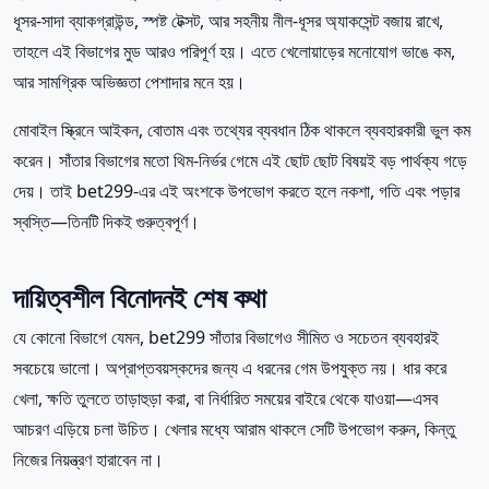
ধূসর-সাদা ব্যাকগ্রাউন্ড, স্পষ্ট টেক্সট, আর সহনীয় নীল-ধূসর অ্যাকসেন্ট বজায় রাখে,
তাহলে এই বিভাগের মুড আরও পরিপূর্ণ হয়। এতে খেলোয়াড়ের মনোযোগ ভাঙে কম,
আর সামগ্রিক অভিজ্ঞতা পেশাদার মনে হয়।
মোবাইল স্ক্রিনে আইকন, বোতাম এবং তথ্যের ব্যবধান ঠিক থাকলে ব্যবহারকারী ভুল কম
করেন। সাঁতার বিভাগের মতো থিম-নির্ভর গেমে এই ছোট ছোট বিষয়ই বড় পার্থক্য গড়ে
দেয়। তাই bet299-এর এই অংশকে উপভোগ করতে হলে নকশা, গতি এবং পড়ার
স্বস্তি—তিনটি দিকই গুরুত্বপূর্ণ।
দায়িত্বশীল বিনোদনই শেষ কথা
যে কোনো বিভাগে যেমন, bet299 সাঁতার বিভাগেও সীমিত ও সচেতন ব্যবহারই
সবচেয়ে ভালো। অপ্রাপ্তবয়স্কদের জন্য এ ধরনের গেম উপযুক্ত নয়। ধার করে
খেলা, ক্ষতি তুলতে তাড়াহুড়া করা, বা নির্ধারিত সময়ের বাইরে থেকে যাওয়া—এসব
আচরণ এড়িয়ে চলা উচিত। খেলার মধ্যে আরাম থাকলে সেটি উপভোগ করুন, কিন্তু
নিজের নিয়ন্ত্রণ হারাবেন না।