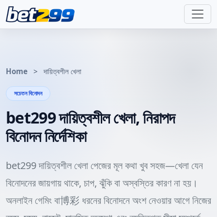
Home
>
দায়িত্বশীল খেলা
সচেতন বিনোদন
bet299 দায়িত্বশীল খেলা, নিরাপদ
বিনোদন নির্দেশিকা
bet299 দায়িত্বশীল খেলা পেজের মূল কথা খুব সহজ—খেলা যেন
বিনোদনের জায়গায় থাকে, চাপ, ঝুঁকি বা অস্বস্তির কারণ না হয়।
অনলাইন গেমিং বা博彩 ধরনের বিনোদনে অংশ নেওয়ার আগে নিজের