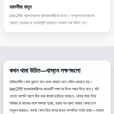
বয়সসীমা মানুন
bet299 প্রাপ্তবয়স্ক ব্যবহারকারীদের জন্য। অপ্রাপ্তবয়স্কদের
প্রবেশ, ব্যবহার বা অ্যাকাউন্ট ব্যবহারে সহায়তা করা উচিত নয়।
কখন থামা উচিত—বাস্তব লক্ষণগুলো
দায়িত্বশীল খেলা বুঝতে হলে কখন থামতে হবে সেটাও জানতে হয়।
bet299 ব্যবহারকারীদের কয়েকটি লক্ষণের দিকে নজর দিতে বলে। যদি
দেখেন আপনি আগে ঠিক করা বাজেট ছাড়িয়ে যাচ্ছেন, খেলার সময় নিয়ে
পরিবার বা কাজের সঙ্গে সমস্যা হচ্ছে, হারার পর দ্রুত আবার খেলার চাপ
অনুভব করছেন, অথবা খেলা নিয়ে মনের মধ্যে অস্বস্তি তৈরি হচ্ছে—তাহলে