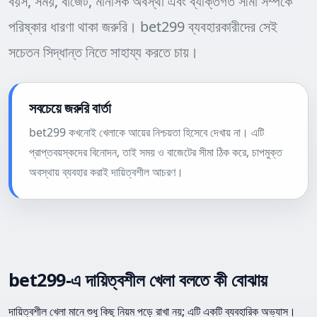
বয়স, সময়, বাজেট, মানসিক অবস্থা এবং ব্যক্তিগত সীমা সম্পর্কে
পরিষ্কার ধারণা থাকা জরুরি। bet299 ব্যবহারকারীদের সেই
সচেতন সিদ্ধান্ত নিতে সাহায্য করতে চায়।
সবচেয়ে জরুরি বার্তা
bet299 কখনোই খেলাকে আয়ের নিশ্চয়তা হিসেবে দেখায় না। এটি
প্রাপ্তবয়স্কদের বিনোদন, তাই সময় ও বাজেটের সীমা ঠিক করে, চাপমুক্ত
অবস্থায় ব্যবহার করাই দায়িত্বশীল আচরণ।
bet299-এ দায়িত্বশীল খেলা বলতে কী বোঝায়
দায়িত্বশীল খেলা মানে শুধু কিছু নিয়ম পড়ে রাখা নয়; এটি একটি ব্যবহারিক অভ্যাস।