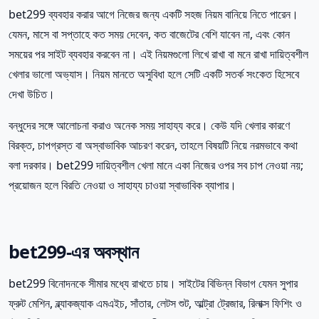
bet299 ব্যবহার করার আগে নিজের জন্য একটি সহজ নিয়ম বানিয়ে নিতে পারেন।
যেমন, মাসে বা সপ্তাহে কত সময় দেবেন, কত বাজেটের বেশি যাবেন না, এবং কোন
সময়ের পর সাইট ব্যবহার করবেন না। এই নিয়মগুলো লিখে রাখা বা মনে রাখা দায়িত্বশীল
খেলার ভালো অভ্যাস। নিয়ম মানতে অসুবিধা হলে সেটি একটি সতর্ক সংকেত হিসেবে
দেখা উচিত।
বন্ধুদের সঙ্গে আলোচনা করাও অনেক সময় সাহায্য করে। কেউ যদি খেলার কারণে
বিরক্ত, চাপগ্রস্ত বা অস্বাভাবিক আচরণ করেন, তাহলে বিষয়টি নিয়ে নরমভাবে কথা
বলা দরকার। bet299 দায়িত্বশীল খেলা মানে একা নিজের ওপর সব চাপ নেওয়া নয়;
প্রয়োজন হলে বিরতি নেওয়া ও সাহায্য চাওয়া স্বাভাবিক ব্যাপার।
bet299-এর অবস্থান
bet299 বিনোদনকে সীমার মধ্যে রাখতে চায়। সাইটের বিভিন্ন বিভাগ যেমন সুপার
ফ্রুট মেশিন, ব্ল্যাকজ্যাক এমএইচ, সাঁতার, লেটস শুট, আল্ট্রা ট্রেজার, রিলাক্স ফিশিং ও